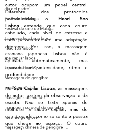
autor ocupam um papel central. 
dia del padre
Diferente dos protocolos 
padronizados, o 
Head Spa 
Festival de Málaga
Lisboa
 entende que cada couro 
Festival de cine de Málaga
cabeludo, cada nível de estresse e 
Japanese head spa lisboa
cada pessoa requer uma adaptação 
diferente. Por isso, a massagem 
head spa lisboa
craniana japonesa Lisboa não é 
spa capilar lisboa
aplicada automaticamente, mas 
ajustada em intensidade, ritmo e 
Japanese Head Spa
profundidade.
Massagem de gengibre
tensão muscular
No 
Spa Capilar Lisboa
, as massagens 
de autor partem da observação e da 
massagens do mundo
escuta. Não se trata apenas de 
massagem corporal de gengibre
melhorar a saúde capilar, mas de 
compreender como se sente a pessoa 
ritual de gengibre
que chega ao espaço. O couro 
massagem chinesa de gengibre