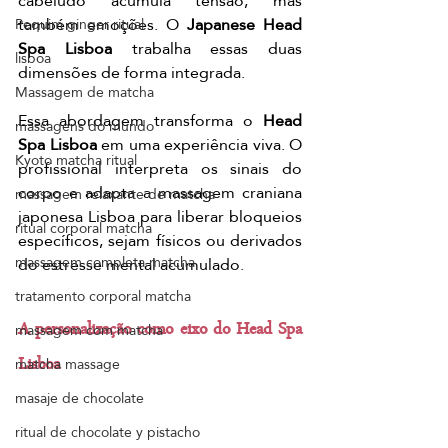
cabeludo acumula tensão, mas 
também emoções. O 
Japanese Head 
Pequim ginger ritual
Spa Lisboa
 trabalha essas duas 
lisboa
dimensões de forma integrada.
Massagem de matcha
Essa abordagem transforma o 
Head 
massagens do mundo
Spa Lisboa
 em uma experiência viva. O 
Kyoto matcha ritual
profissional interpreta os sinais do 
corpo e adapta a massagem craniana 
massagem relaxante de matcha
japonesa Lisboa para liberar bloqueios 
ritual corporal matcha
específicos, sejam físicos ou derivados 
massagem completa matcha
do estresse mental acumulado.
tratamento corporal matcha
massagem com matcha
A personalização como eixo do Head Spa 
matcha massage
Lisboa
masaje de chocolate
ritual de chocolate y pistacho