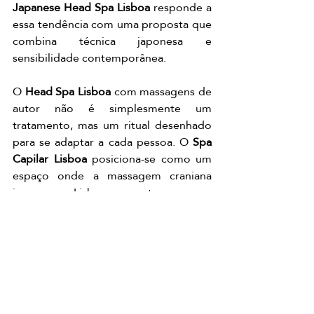
Japanese Head Spa Lisboa
 responde a 
essa tendência com uma proposta que 
combina técnica japonesa e 
sensibilidade contemporânea.
O 
Head Spa Lisboa
 com massagens de 
autor não é simplesmente um 
tratamento, mas um ritual desenhado 
para se adaptar a cada pessoa. O 
Spa 
Capilar Lisboa
 posiciona-se como um 
espaço onde a massagem craniana 
japonesa Lisboa se torna uma 
ferramenta terapêutica e estética ao 
mesmo tempo.
Essa combinação de personalização, 
técnica e ambiente transforma o 
Japanese Head Spa Lisboa
 em uma 
referência dentro do setor de bem-