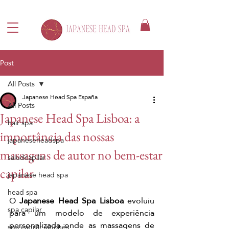
Post
All Posts
Japanese Head Spa España
All Posts
Japanese Head Spa Lisboa: a
hair spa
importância das nossas
japaneseheadspa
massagens de autor no bem-estar
saludcapilar
capilar
japanese head spa
head spa
O 
Japanese Head Spa Lisboa
 evoluiu 
spa capilar
para um modelo de experiência 
personalizada onde as massagens de 
spa capilar japonés