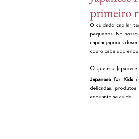
primeiro r
Japanese head spa lisboa
O cuidado capilar ta
pequenos. No nosso 
Massagem de gengibre
capilar japonês desenv
couro cabeludo enqu
ritual de gengibre
mas
O que é o Japanese 
Japanese for Kids
 é
Massagem de matcha
delicadas, produtos
enquanto se cuida.
ritual corporal matcha
massagem com matcha