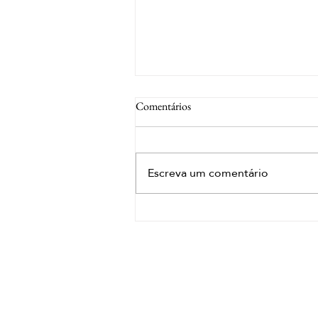
Comentários
Escreva um comentário
Por que oferecer um Head Spa é
uma das melhores experiências de
bem-estar?