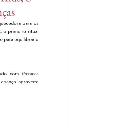
nças
 Head Spa
quecedora para os 
s
, o primeiro ritual 
gem corporal de gengibre
 para equilibrar o 
lisboa
ado com técnicas 
agem relaxante de matcha
riança aproveite 
atcha