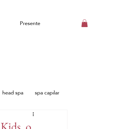
Presente
head spa
spa capilar
 de Málaga
 Kids, o