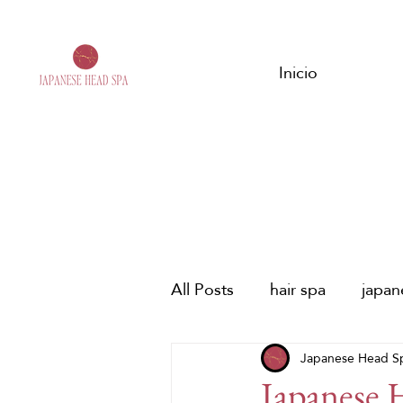
Inicio
All Posts
hair spa
japa
spa capilar japonés
Japanese Head S
dia
Japanese H