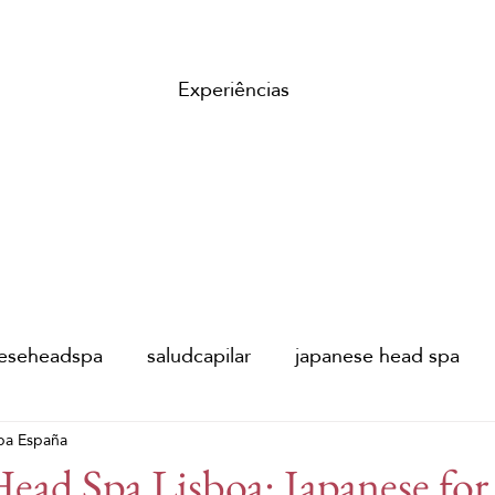
Experiências
neseheadspa
saludcapilar
japanese head spa
pa España
 del padre
Festival de Málaga
Festival de cine
ead Spa Lisboa: Japanese for