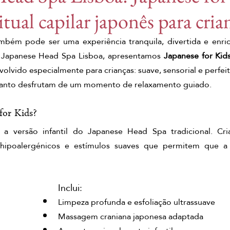
itual capilar japonês para cria
head spa lisboa
spa capilar lisboa
Japanese
mbém pode ser uma experiência tranquila, divertida e enri
Japanese Head Spa Lisboa, apresentamos 
Japanese for Kid
tensão muscular
massagens do mundo
massa
olvido especialmente para crianças: suave, sensorial e perfeito
anto desfrutam de um momento de relaxamento guiado.
sagem chinesa de gengibre
Pequim ginger ritual
for Kids?
 a versão infantil do Japanese Head Spa tradicional. Cri
massagens do mundo
Kyoto matcha ritual
mass
 hipoalergénicos e estímulos suaves que permitem que a c
massagem completa matcha
tratamento corporal m
Inclui:
Limpeza profunda e esfoliação ultrassuave
Massagem craniana japonesa adaptada