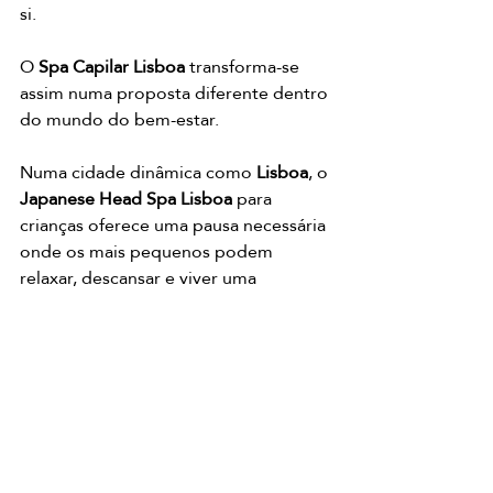
si.
O 
Spa Capilar Lisboa
 transforma-se 
assim numa proposta diferente dentro 
do mundo do bem-estar.
Numa cidade dinâmica como 
Lisboa
, o 
Japanese Head Spa Lisboa
 para 
crianças oferece uma pausa necessária 
onde os mais pequenos podem 
relaxar, descansar e viver uma 
experiência positiva para o corpo e 
para a mente.
Japanese for kids
SPA CAPILAR LISBOA
HAIR SPA
SPA CAPILAR
hair spa