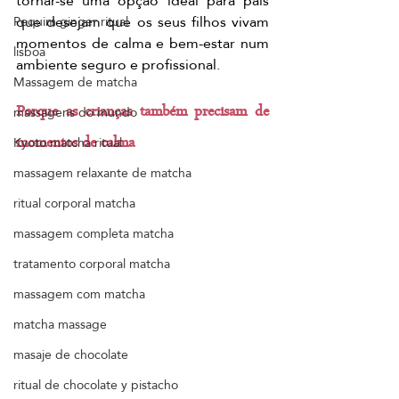
tornar-se uma opção ideal para pais 
que desejam que os seus filhos vivam 
Pequim ginger ritual
momentos de calma e bem-estar num 
lisboa
ambiente seguro e profissional.
Massagem de matcha
massagens do mundo
Porque as crianças também precisam de 
Kyoto matcha ritual
momentos de calma
massagem relaxante de matcha
ritual corporal matcha
massagem completa matcha
tratamento corporal matcha
massagem com matcha
matcha massage
masaje de chocolate
ritual de chocolate y pistacho