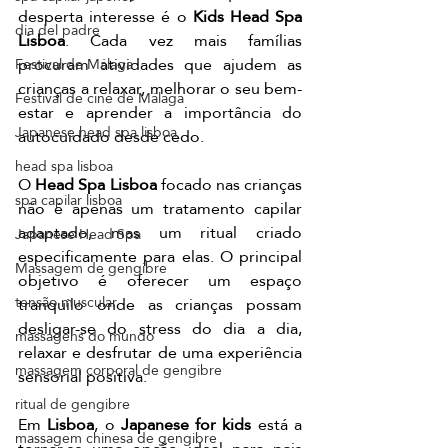
desperta interesse é o 
Kids Head Spa 
dia del padre
Lisboa
. Cada vez mais famílias 
procuram atividades que ajudem as 
Festival de Málaga
crianças a relaxar, melhorar o seu bem-
Festival de cine de Málaga
estar e aprender a importância do 
Japanese head spa lisboa
autocuidado desde cedo.
head spa lisboa
O 
Head Spa Lisboa
 focado nas crianças 
spa capilar lisboa
não é apenas um tratamento capilar 
adaptado, mas um ritual criado 
Japanese Head Spa
especificamente para elas. O principal 
Massagem de gengibre
objetivo é oferecer um espaço 
tensão muscular
tranquilo onde as crianças possam 
desligar-se do stress do dia a dia, 
massagens do mundo
relaxar e desfrutar de uma experiência 
massagem corporal de gengibre
sensorial positiva.
ritual de gengibre
Em 
Lisboa
, o 
Japanese for kids
 está a 
massagem chinesa de gengibre