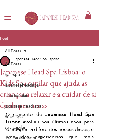
Post
All Posts
Japanese Head Spa España
All Posts
Japanese Head Spa Lisboa: o
hair spa
Kids Spa capilar que ajuda as
japaneseheadspa
crianças a relaxar e a cuidar de si
saludcapilar
desde pequenas
japanese head spa
O conceito de 
Japanese Head Spa 
head spa
Lisboa
 evoluiu nos últimos anos para 
spa capilar
se adaptar a diferentes necessidades, e 
uma das experiências que mais 
spa capilar japonés