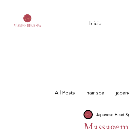
Inicio
All Posts
hair spa
japa
spa capilar japonés
Japanese Head S
dia
Massagem d