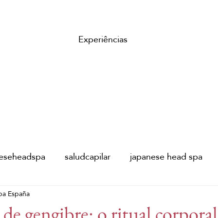
Experiências
neseheadspa
saludcapilar
japanese head spa
pa España
 del padre
Festival de Málaga
Festival de cine
e gengibre: o ritual corpora