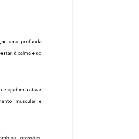
çar uma profunda 
tar, à calma e ao 
e ajudam a ativar 
mento muscular e 
mbina pressões, 