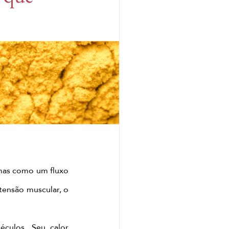
 Head Spa
gem corporal de gengibre
lisboa
agem relaxante de matcha
mas como um fluxo 
atcha
tensão muscular, o 
culos. Seu calor 