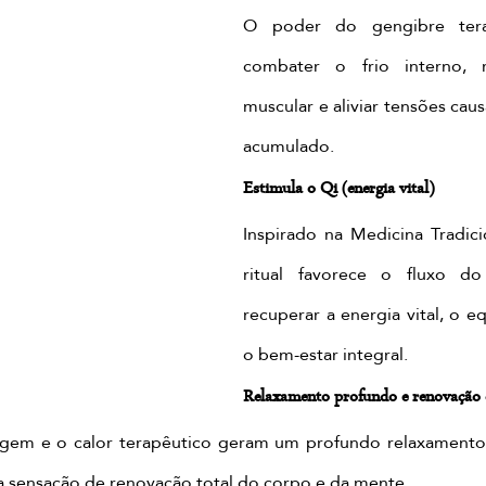
O poder do gengibre terap
combater o frio interno, r
muscular e aliviar tensões caus
acumulado.
Estimula o Qi (energia vital)
Inspirado na Medicina Tradicio
ritual favorece o fluxo do
recuperar a energia vital, o eq
o bem-estar integral.
Relaxamento profundo e renovação 
gem e o calor terapêutico geram um profundo relaxamento 
 sensação de renovação total do corpo e da mente.