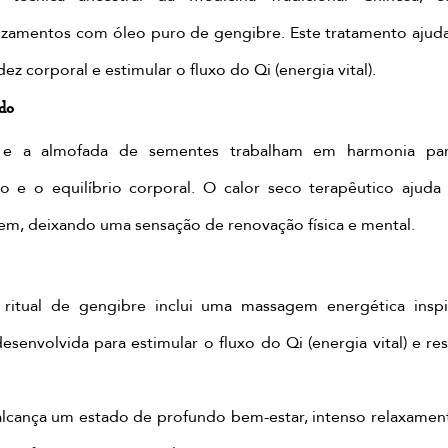
zamentos com óleo puro de gengibre. Este tratamento ajuda a
idez corporal e estimular o fluxo do Qi (energia vital).
ndo
 e a almofada de sementes trabalham em harmonia para 
 e o equilíbrio corporal. O calor seco terapêutico ajuda a
em, deixando uma sensação de renovação física e mental.
itual de gengibre inclui uma massagem energética inspi
esenvolvida para estimular o fluxo do Qi (energia vital) e rest
o alcança um estado de profundo bem-estar, intenso relaxamen