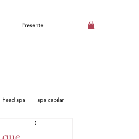
Presente
head spa
spa capilar
 de Málaga
l que