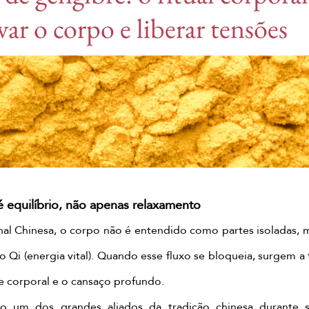
ivar o corpo e liberar tensões
head spa lisboa
spa capilar lisboa
Japanese
tensão muscular
massagens do mundo
massa
sagem chinesa de gengibre
Pequim ginger ritual
massagens do mundo
Kyoto matcha ritual
mass
 equilíbrio, não apenas relaxamento
nal Chinesa, o corpo não é entendido como partes isoladas, 
massagem completa matcha
tratamento corporal m
o Qi (energia vital). Quando esse fluxo se bloqueia, surgem a 
sse corporal e o cansaço profundo.
 um dos grandes aliados da tradição chinesa durante sé