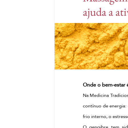
ajuda a at
Japanese head spa lisboa
Massagem de gengibre
ritual de gengibre
mas
Massagem de matcha
Onde o bem-estar é
Na Medicina Tradicio
ritual corporal matcha
contínuo de energia: 
frio interno, o estre
massagem com matcha
O gengibre tem sido