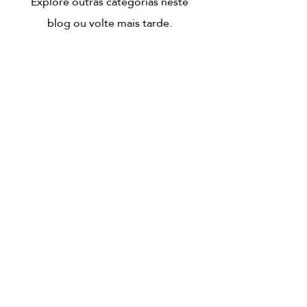
Explore outras categorias neste
blog ou volte mais tarde.
HORÁRIO
Segunda e Terça: 16:00 às 21:00
Quarta a Sábado: 10:00 às 15:00 e 16:00 às
21:00
Experiências
Cartões Presente
CONTACTO
WhatsApp: +351 925 038 833