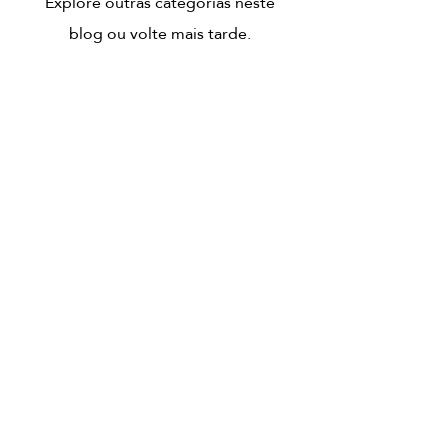
Explore outras categorias neste
blog ou volte mais tarde.
HORÁRIO
Segunda e Terça: 16:00 às 21:00
Quarta a Sábado: 10:00 às 15:00 e 16:00 às
21:00
Experiências
Cartões Presente
CONTACTO
WhatsApp: +351 925 038 833