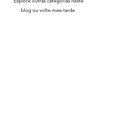
Explore outras categorias neste
blog ou volte mais tarde.
HORÁRIO
Segunda e Terça: 16:00 às 21:00
Quarta a Sábado: 10:00 às 15:00 e 16:00 às
21:00
Experiências
Cartões Presente
CONTACTO
WhatsApp: +351 925 038 833