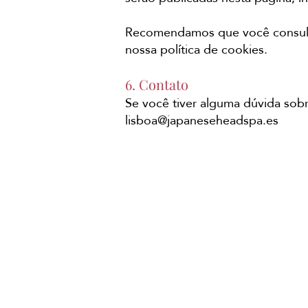
Recomendamos que você consulte
nossa política de cookies.
6. Contato
Se você tiver alguma dúvida sobr
lisboa@japaneseheadspa.es
HORÁRIO
Segunda e Terça: 16:00 às
21:00
Quarta a Sábado: 10:00 às
15:00 e 16:00 às 21:00