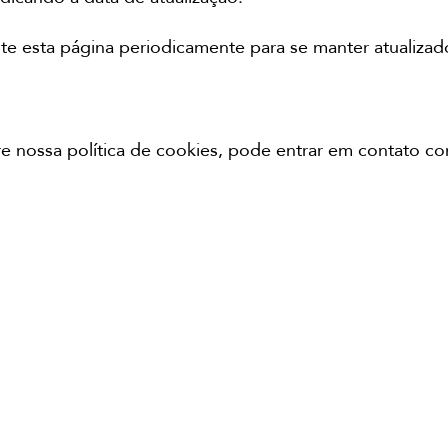
 esta página periodicamente para se manter atualizad
e nossa política de cookies, pode entrar em contato co
CONTACTO
WhatsApp: +351 925 038 833
lisboa@japaneseheadspa.es
Praça Infante Dom Pedro 12A, 1495-
148 Lisboa, Portugal