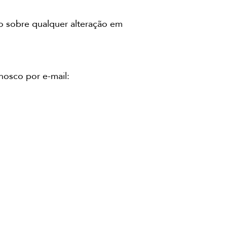
o sobre qualquer alteração em
nosco por e-mail:
INFORMACIÓN LEGAL
Aviso Legal
Política de Privacidade