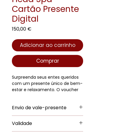
Cartão Presente
Digital
Preço
150,00 €
Adicionar ao carrinho
Comprar
Surpreenda seus entes queridos
com um presente único de bem-
estar e relaxamento. O voucher
de presente do nosso serviço, o
Full Experience Head Spa.
Envio de vale-presente
Proporciona uma experiência
inesquecível que combina
O vale-presente digital será
cuidado, serenidade e
Validade
enviado para o endereço de e-
desconexão. Além disso, terão 3
mail indicado durante a compra,