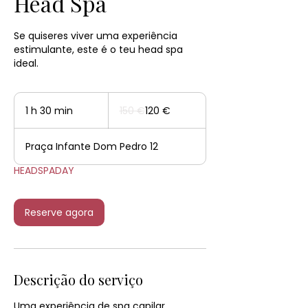
Head Spa
Se quiseres viver uma experiência
estimulante, este é o teu head spa
ideal.
150
euros
1 h 30 min
1
150 €
120 €
3
0
Praça Infante Dom Pedro 12
m
i
HEADSPADAY
n
Reserve agora
Descrição do serviço
Uma experiência de spa capilar