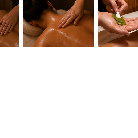
CONTACTO
WhatsApp: +351 925 038 833
lisboa@japaneseheadspa.es
Praça Infante Dom Pedro 12A, 1495-