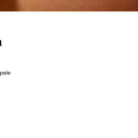
a
 pele