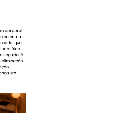
em corporal
forma numa
sorial que
l com óleo
m seguida, é
 eliminação
tação
cança um