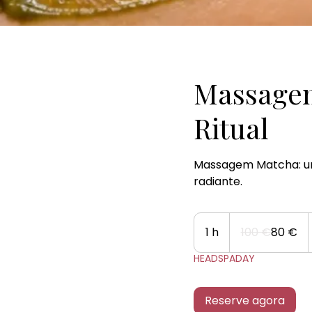
Massagem
Ritual
Massagem Matcha: uma
radiante.
100
euros
1 h
1
100 €
80 €
HEADSPADAY
Reserve agora