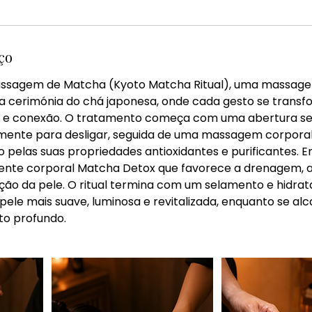
ço
assagem de Matcha (Kyoto Matcha Ritual), uma massag
a cerimónia do chá japonesa, onde cada gesto se trans
a e conexão. O tratamento começa com uma abertura sen
mente para desligar, seguida de uma massagem corpora
pelas suas propriedades antioxidantes e purificantes. E
ente corporal Matcha Detox que favorece a drenagem, a
ação da pele. O ritual termina com um selamento e hidra
pele mais suave, luminosa e revitalizada, enquanto se al
to profundo.