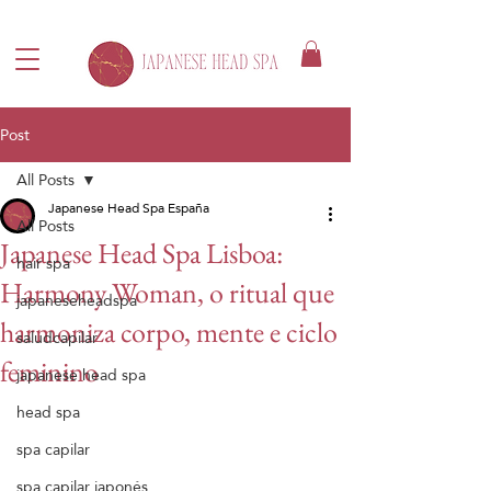
Post
All Posts
Japanese Head Spa España
All Posts
Japanese Head Spa Lisboa:
hair spa
Harmony Woman, o ritual que
japaneseheadspa
harmoniza corpo, mente e ciclo
saludcapilar
feminino
japanese head spa
head spa
spa capilar
spa capilar japonés