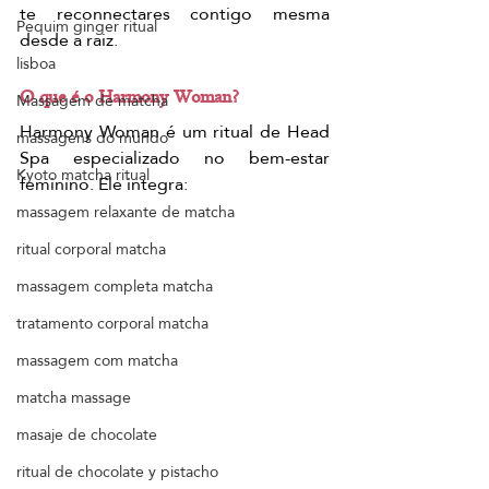
te reconnectares contigo mesma 
Pequim ginger ritual
desde a raiz.
lisboa
O que é o Harmony Woman?
Massagem de matcha
Harmony Woman é um ritual de Head 
massagens do mundo
Spa especializado no bem-estar 
Kyoto matcha ritual
feminino. Ele integra:
massagem relaxante de matcha
ritual corporal matcha
massagem completa matcha
tratamento corporal matcha
massagem com matcha
matcha massage
masaje de chocolate
ritual de chocolate y pistacho