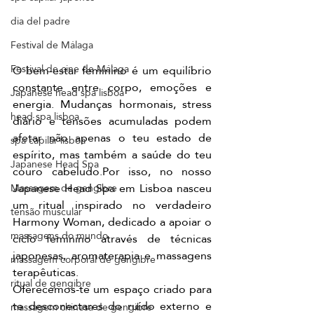
dia del padre
Festival de Málaga
Festival de cine de Málaga
O bem-estar feminino é um equilíbrio 
constante entre corpo, emoções e 
Japanese head spa lisboa
energia. Mudanças hormonais, stress 
head spa lisboa
diário e tensões acumuladas podem 
afetar não apenas o teu estado de 
spa capilar lisboa
espírito, mas também a saúde do teu 
Japanese Head Spa
couro cabeludo.Por isso, no nosso 
Japanese Head Spa em Lisboa nasceu 
Massagem de gengibre
um ritual inspirado no verdadeiro 
tensão muscular
Harmony Woman, dedicado a apoiar o 
massagens do mundo
ciclo feminino através de técnicas 
japonesas, aromaterapia e massagens 
massagem corporal de gengibre
terapêuticas.
ritual de gengibre
Oferecemos-te um espaço criado para 
te desconectares do ruído externo e 
massagem chinesa de gengibre