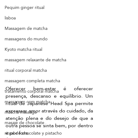
Pequim ginger ritual
lisboa
Massagem de matcha
massagens do mundo
Kyoto matcha ritual
massagem relaxante de matcha
ritual corporal matcha
massagem completa matcha
Oferecer bem-estar é oferecer 
tratamento corporal matcha
presença, descanso e equilíbrio. Um 
massagem com matcha
ritual de Japanese Head Spa permite 
expressar amor através do cuidado, da 
matcha massage
atenção plena e do desejo de que a 
masaje de chocolate
outra pessoa se sinta bem, por dentro 
e por fora.
ritual de chocolate y pistacho