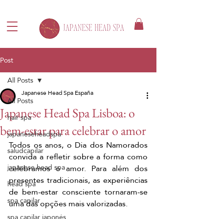
Post
All Posts
Japanese Head Spa España
All Posts
Japanese Head Spa Lisboa: o
hair spa
bem-estar para celebrar o amor
japaneseheadspa
Todos os anos, o Dia dos Namorados 
saludcapilar
convida a refletir sobre a forma como 
japanese head spa
celebramos o amor. Para além dos 
presentes tradicionais, as experiências 
head spa
de bem-estar consciente tornaram-se 
spa capilar
uma das opções mais valorizadas.
spa capilar japonés