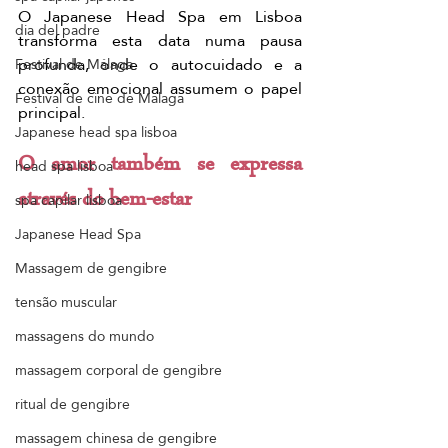
O Japanese Head Spa em Lisboa 
dia del padre
transforma esta data numa pausa 
profunda, onde o autocuidado e a 
Festival de Málaga
conexão emocional assumem o papel 
Festival de cine de Málaga
principal.
Japanese head spa lisboa
O amor também se expressa 
head spa lisboa
através do bem-estar
spa capilar lisboa
Japanese Head Spa
Massagem de gengibre
tensão muscular
massagens do mundo
massagem corporal de gengibre
ritual de gengibre
massagem chinesa de gengibre