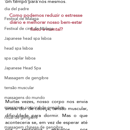
um tempo para nós mesmos.
dia del padre
Como podemos reduzir o estresse 
Festival de Málaga
diário e melhorar nosso bem-estar 
Festival de cine de Málaga
físico e mental?
Japanese head spa lisboa
head spa lisboa
spa capilar lisboa
Japanese Head Spa
Massagem de gengibre
tensão muscular
massagens do mundo
Muitas vezes, nosso corpo nos envia 
massagem corporal de gengibre
sinais: dor de cabeça, tensão muscular, 
dificuldade para dormir. Mas o que 
ritual de gengibre
aconteceria se, em vez de esperar até 
massagem chinesa de gengibre
nos sentirmos exaustos, nos 