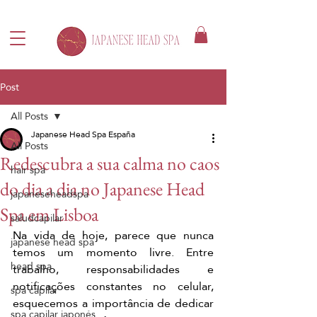
Post
All Posts
Japanese Head Spa España
All Posts
Redescubra a sua calma no caos
hair spa
do dia a dia no Japanese Head
japaneseheadspa
Spa em Lisboa
saludcapilar
Na vida de hoje, parece que nunca 
japanese head spa
temos um momento livre. Entre 
head spa
trabalho, responsabilidades e 
notificações constantes no celular, 
spa capilar
esquecemos a importância de dedicar 
spa capilar japonés