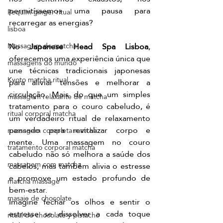
permitíssemos uma pausa para 
Pequim ginger ritual
recarregar as energias?
lisboa
No 
Japanese Head Spa Lisboa
, 
Massagem de matcha
oferecemos uma experiência única que 
massagens do mundo
une técnicas tradicionais japonesas 
Kyoto matcha ritual
para aliviar tensões e melhorar a 
circulação. Mais do que um simples 
massagem relaxante de matcha
tratamento para o couro cabeludo, é 
ritual corporal matcha
um verdadeiro ritual de relaxamento 
pensado para revitalizar corpo e 
massagem completa matcha
mente. Uma massagem no couro 
tratamento corporal matcha
cabeludo não só melhora a saúde dos 
massagem com matcha
cabelos, mas também alivia o estresse 
e promove um estado profundo de 
matcha massage
bem-estar.
masaje de chocolate
Imagine fechar os olhos e sentir o 
estresse se dissolver a cada toque 
ritual de chocolate y pistacho