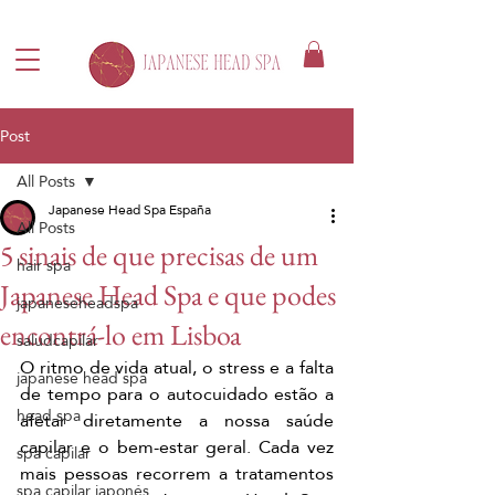
Post
All Posts
Japanese Head Spa España
All Posts
5 sinais de que precisas de um
hair spa
Japanese Head Spa e que podes
japaneseheadspa
encontrá-lo em Lisboa
saludcapilar
O ritmo de vida atual, o stress e a falta 
japanese head spa
de tempo para o autocuidado estão a 
head spa
afetar diretamente a nossa saúde 
capilar e o bem-estar geral. Cada vez 
spa capilar
mais pessoas recorrem a tratamentos 
spa capilar japonés