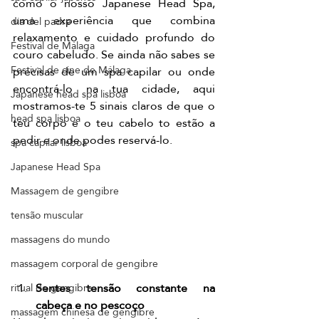
como o nosso Japanese Head Spa, 
uma experiência que combina 
dia del padre
relaxamento e cuidado profundo do 
Festival de Málaga
couro cabeludo. Se ainda não sabes se 
Festival de cine de Málaga
precisas de um spa capilar ou onde 
encontrá-lo na tua cidade, aqui 
Japanese head spa lisboa
mostramos-te 5 sinais claros de que o 
head spa lisboa
teu corpo e o teu cabelo to estão a 
pedir e onde podes reservá-lo. 
spa capilar lisboa
Japanese Head Spa
Massagem de gengibre
tensão muscular
massagens do mundo
massagem corporal de gengibre
Sentes tensão constante na 
ritual de gengibre
cabeça e no pescoço
massagem chinesa de gengibre