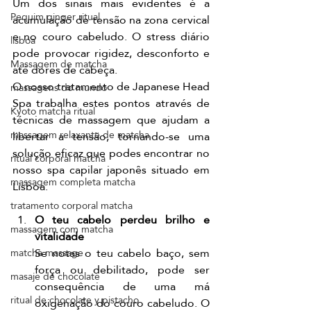
Um dos sinais mais evidentes é a 
Pequim ginger ritual
acumulação de tensão na zona cervical 
e no couro cabeludo. O stress diário 
lisboa
pode provocar rigidez, desconforto e 
Massagem de matcha
até dores de cabeça.
O nosso tratamento de Japanese Head 
massagens do mundo
Spa trabalha estes pontos através de 
Kyoto matcha ritual
técnicas de massagem que ajudam a 
libertar a tensão, tornando-se uma 
massagem relaxante de matcha
solução eficaz que podes encontrar no 
ritual corporal matcha
nosso spa capilar japonês situado em 
massagem completa matcha
Lisboa.
tratamento corporal matcha
O teu cabelo perdeu brilho e 
massagem com matcha
vitalidade
Se notas o teu cabelo baço, sem 
matcha massage
força ou debilitado, pode ser 
masaje de chocolate
consequência de uma má 
ritual de chocolate y pistacho
oxigenação do couro cabeludo. O 