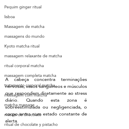
Pequim ginger ritual
lisboa
Massagem de matcha
massagens do mundo
Kyoto matcha ritual
massagem relaxante de matcha
ritual corporal matcha
massagem completa matcha
A cabeça concentra terminações 
tratamento corporal matcha
nervosas, vasos sanguíneos e músculos 
que respondem diretamente ao stress 
massagem com matcha
diário. Quando esta zona é 
matcha massage
sobreestimulada ou negligenciada, o 
corpo entra num estado constante de 
masaje de chocolate
alerta.
ritual de chocolate y pistacho