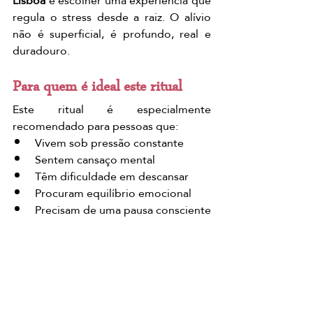
Lisboa
 é escolher uma experiência que 
regula o stress desde a raiz. O alívio 
não é superficial, é profundo, real e 
duradouro.
Para quem é ideal este ritual
Este ritual é especialmente 
recomendado para pessoas que:
Vivem sob pressão constante
Sentem cansaço mental
Têm dificuldade em descansar
Procuram equilíbrio emocional
Precisam de uma pausa consciente
Descansar também é 
produtividade
Reduzir o stress não é perder tempo, é 
recuperar energia, foco e bem-estar.O 