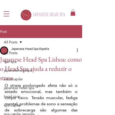
Post
All Posts
Japanese Head Spa España
All Posts
Japanese Head Spa Lisboa: como
hair spa
o Head Spa ajuda a reduzir o
japaneseheadspa
stress
saludcapilar
O stress prolongado afeta não só o 
japanese head spa
estado emocional, mas também o 
head spa
corpo físico. Tensão muscular, fadiga 
mental, problemas de sono e sensação 
spa capilar
de sobrecarga são algumas das 
spa capilar japonés