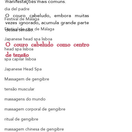
manifestações mais comuns.
dia del padre
O couro cabeludo, embora muitas 
Festival de Málaga
vezes ignorado, acumula grande parte 
Festival de cine de Málaga
dessa tensão.
Japanese head spa lisboa
O couro cabeludo como centro 
head spa lisboa
de tensão
spa capilar lisboa
Japanese Head Spa
Massagem de gengibre
tensão muscular
massagens do mundo
massagem corporal de gengibre
ritual de gengibre
massagem chinesa de gengibre