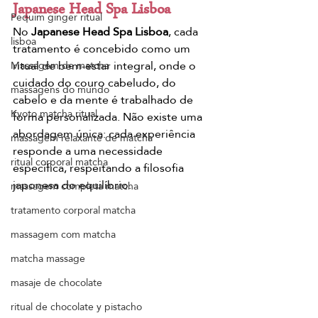
Japanese Head Spa Lisboa
Pequim ginger ritual
No 
Japanese Head Spa Lisboa
, cada 
lisboa
tratamento é concebido como um 
ritual de bem-estar integral, onde o 
Massagem de matcha
cuidado do couro cabeludo, do 
massagens do mundo
cabelo e da mente é trabalhado de 
Kyoto matcha ritual
forma personalizada. Não existe uma 
abordagem única: cada experiência 
massagem relaxante de matcha
responde a uma necessidade 
ritual corporal matcha
específica, respeitando a filosofia 
japonesa do equilíbrio.
massagem completa matcha
tratamento corporal matcha
massagem com matcha
matcha massage
masaje de chocolate
ritual de chocolate y pistacho