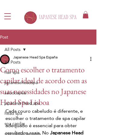
Post
All Posts
Japanese Head Spa España
All Posts
Como escolher o tratamento
hair spa
capilar ideal de acordo com as
japaneseheadspa
suas necessidades no Japanese
saludcapilar
Head Spa Lisboa
japanese head spa
Cada couro cabeludo é diferente, e 
head spa
escolher o tratamento de spa capilar 
spa capilar
adequado é essencial para obter 
resultados reais. No 
Japanese Head 
spa capilar japonés