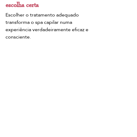
escolha certa
Escolher o tratamento adequado 
transforma o spa capilar numa 
experiência verdadeiramente eficaz e 
consciente.
Quero o meu tratamento.
Japanese head spa lisboa
SPA CAPILAR LISBOA
HAIR SPA
head spa lisboa
japanese head spa
Japanese head spa lisboa
head spa lisboa
spa capilar lisboa