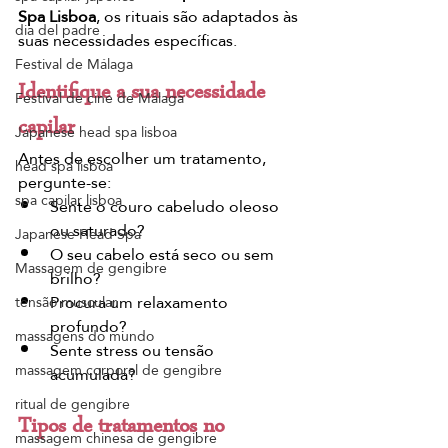
Spa Lisboa
, os rituais são adaptados às 
dia del padre
suas necessidades específicas.
Festival de Málaga
Identifique a sua necessidade 
Festival de cine de Málaga
capilar
Japanese head spa lisboa
Antes de escolher um tratamento, 
head spa lisboa
pergunte-se:
spa capilar lisboa
Sente o couro cabeludo oleoso 
ou saturado?
Japanese Head Spa
O seu cabelo está seco ou sem 
Massagem de gengibre
brilho?
Procura um relaxamento 
tensão muscular
profundo?
massagens do mundo
Sente stress ou tensão 
massagem corporal de gengibre
acumulada?
ritual de gengibre
Tipos de tratamentos no 
massagem chinesa de gengibre